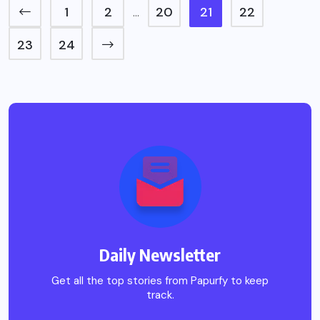
1
2
20
21
22
…
23
24
Daily Newsletter
Get all the top stories from Papurfy to keep
track.