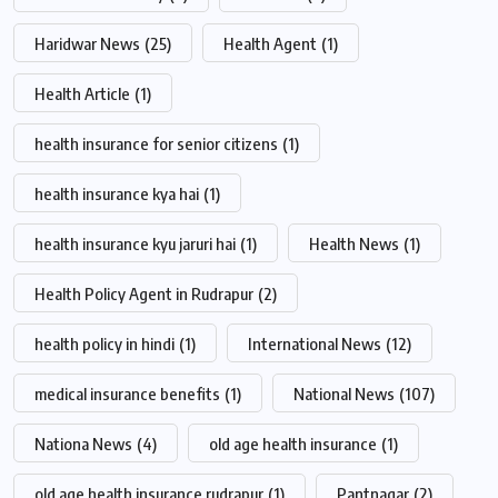
Haridwar News
(25)
Health Agent
(1)
Health Article
(1)
health insurance for senior citizens
(1)
health insurance kya hai
(1)
health insurance kyu jaruri hai
(1)
Health News
(1)
Health Policy Agent in Rudrapur
(2)
health policy in hindi
(1)
International News
(12)
medical insurance benefits
(1)
National News
(107)
Nationa News
(4)
old age health insurance
(1)
old age health insurance rudrapur
(1)
Pantnagar
(2)