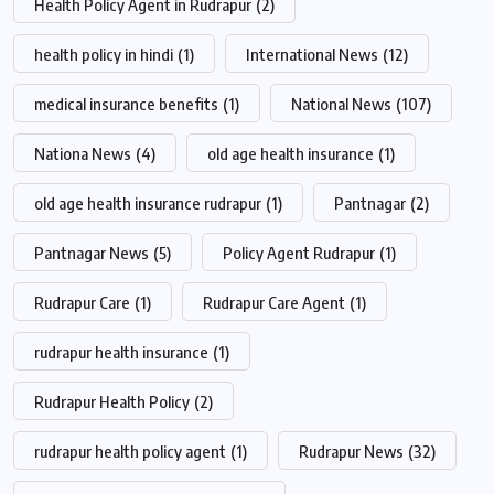
Health Policy Agent in Rudrapur
(2)
health policy in hindi
(1)
International News
(12)
medical insurance benefits
(1)
National News
(107)
Nationa News
(4)
old age health insurance
(1)
old age health insurance rudrapur
(1)
Pantnagar
(2)
Pantnagar News
(5)
Policy Agent Rudrapur
(1)
Rudrapur Care
(1)
Rudrapur Care Agent
(1)
rudrapur health insurance
(1)
Rudrapur Health Policy
(2)
rudrapur health policy agent
(1)
Rudrapur News
(32)