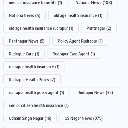
medical insurance benefits
(1)
National News
(108)
Nationa News
(4)
old age health insurance
(1)
old age health insurance rudrapur
(1)
Pantnagar
(2)
Pantnagar News
(5)
Policy Agent Rudrapur
(1)
Rudrapur Care
(1)
Rudrapur Care Agent
(1)
rudrapur health insurance
(1)
Rudrapur Health Policy
(2)
rudrapur health policy agent
(1)
Rudrapur News
(32)
senior citizen health insurance
(1)
Udham Singh Nagar
(16)
US Nagar News
(979)