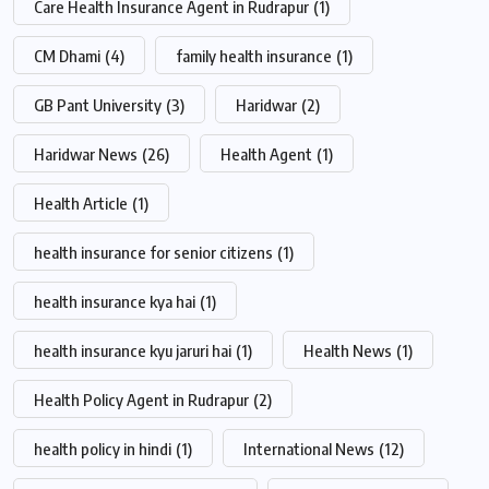
Care Health Insurance Agent in Rudrapur
(1)
CM Dhami
(4)
family health insurance
(1)
GB Pant University
(3)
Haridwar
(2)
Haridwar News
(26)
Health Agent
(1)
Health Article
(1)
health insurance for senior citizens
(1)
health insurance kya hai
(1)
health insurance kyu jaruri hai
(1)
Health News
(1)
Health Policy Agent in Rudrapur
(2)
health policy in hindi
(1)
International News
(12)