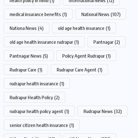
health policy in hindi
(1)
International News
(12)
medical insurance benefits
(1)
National News
(107)
Nationa News
(4)
old age health insurance
(1)
old age health insurance rudrapur
(1)
Pantnagar
(2)
Pantnagar News
(5)
Policy Agent Rudrapur
(1)
Rudrapur Care
(1)
Rudrapur Care Agent
(1)
rudrapur health insurance
(1)
Rudrapur Health Policy
(2)
rudrapur health policy agent
(1)
Rudrapur News
(32)
senior citizen health insurance
(1)