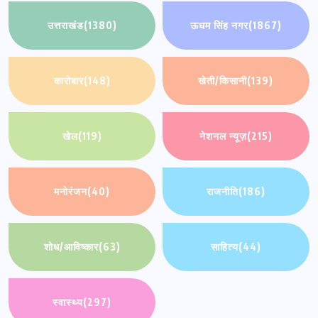
उत्तराखंड
(1380)
ऊधम सिंह नगर
(1867)
कारोबार
(148)
खेती/किसानी
(139)
खेल
(119)
नेशनल न्यूज़
(215)
मनोरंजन
(40)
राजनीति
(186)
शोध/आविष्कार
(63)
साहित्य
(44)
स्वास्थ्य
(297)