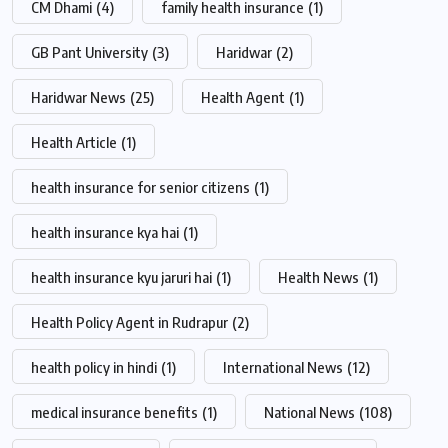
CM Dhami
(4)
family health insurance
(1)
GB Pant University
(3)
Haridwar
(2)
Haridwar News
(25)
Health Agent
(1)
Health Article
(1)
health insurance for senior citizens
(1)
health insurance kya hai
(1)
health insurance kyu jaruri hai
(1)
Health News
(1)
Health Policy Agent in Rudrapur
(2)
health policy in hindi
(1)
International News
(12)
medical insurance benefits
(1)
National News
(108)