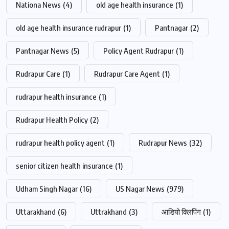
Nationa News
(4)
old age health insurance
(1)
old age health insurance rudrapur
(1)
Pantnagar
(2)
Pantnagar News
(5)
Policy Agent Rudrapur
(1)
Rudrapur Care
(1)
Rudrapur Care Agent
(1)
rudrapur health insurance
(1)
Rudrapur Health Policy
(2)
rudrapur health policy agent
(1)
Rudrapur News
(32)
senior citizen health insurance
(1)
Udham Singh Nagar
(16)
US Nagar News
(979)
Uttarakhand
(6)
Uttrakhand
(3)
आडियो क्लिपिंग
(1)