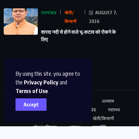
उत्तराखंड
खेती/
AUGUST 7,
किसानी
2026
शारदा नदी से होने वाले भू-कटाव को रोकने के
लिए
By using this site, you agree to
the
Privacy Policy
and
Terms of Use
.
ऊधम सिंह नगर
अंतर्राष्ट्रीय
शिक्षा
अध्यात्म
Accept
कारोबार
अपराध
साहित्य
उत्तराखंड
स्वास्थ्य
नेशनल न्यूज़
खेल
मनोरंजन
खेती/किसानी
शोध/आविष्कार
अपराध
राजनीति