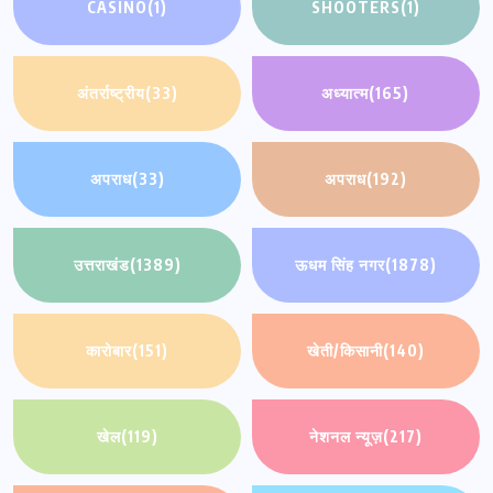
CASINO
(1)
SHOOTERS
(1)
अंतर्राष्ट्रीय
(33)
अध्यात्म
(165)
अपराध
(33)
अपराध
(192)
उत्तराखंड
(1389)
ऊधम सिंह नगर
(1878)
कारोबार
(151)
खेती/किसानी
(140)
खेल
(119)
नेशनल न्यूज़
(217)