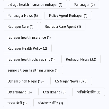
old age health insurance rudrapur
(1)
Pantnagar
(2)
Pantnagar News
(5)
Policy Agent Rudrapur
(1)
Rudrapur Care
(1)
Rudrapur Care Agent
(1)
rudrapur health insurance
(1)
Rudrapur Health Policy
(2)
rudrapur health policy agent
(1)
Rudrapur News
(32)
senior citizen health insurance
(1)
Udham Singh Nagar
(16)
US Nagar News
(979)
Uttarakhand
(6)
Uttrakhand
(3)
आडियो क्लिपिंग
(1)
उत्सव डोली
(1)
ओंकारेश्वर मंदिर
(1)