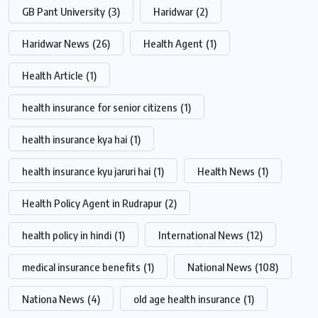
GB Pant University
(3)
Haridwar
(2)
Haridwar News
(26)
Health Agent
(1)
Health Article
(1)
health insurance for senior citizens
(1)
health insurance kya hai
(1)
health insurance kyu jaruri hai
(1)
Health News
(1)
Health Policy Agent in Rudrapur
(2)
health policy in hindi
(1)
International News
(12)
medical insurance benefits
(1)
National News
(108)
Nationa News
(4)
old age health insurance
(1)