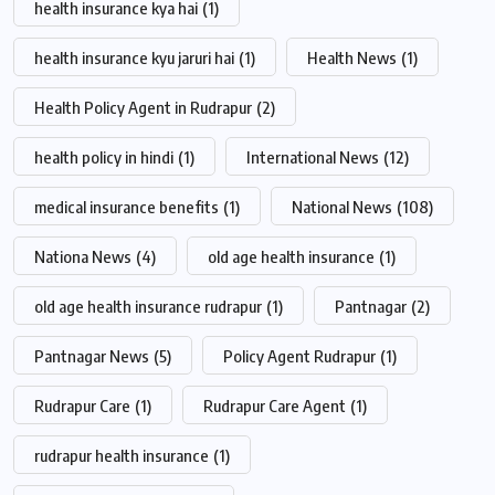
health insurance kya hai
(1)
health insurance kyu jaruri hai
(1)
Health News
(1)
Health Policy Agent in Rudrapur
(2)
health policy in hindi
(1)
International News
(12)
medical insurance benefits
(1)
National News
(108)
Nationa News
(4)
old age health insurance
(1)
old age health insurance rudrapur
(1)
Pantnagar
(2)
Pantnagar News
(5)
Policy Agent Rudrapur
(1)
Rudrapur Care
(1)
Rudrapur Care Agent
(1)
rudrapur health insurance
(1)