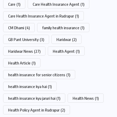
Care
(1)
Care Health Insurance Agent
(1)
Care Health Insurance Agent in Rudrapur
(1)
CM Dhami
(4)
family health insurance
(1)
GB Pant University
(3)
Haridwar
(2)
Haridwar News
(27)
Health Agent
(1)
Health Article
(1)
health insurance for senior citizens
(1)
health insurance kya hai
(1)
health insurance kyu jaruri hai
(1)
Health News
(1)
Health Policy Agent in Rudrapur
(2)