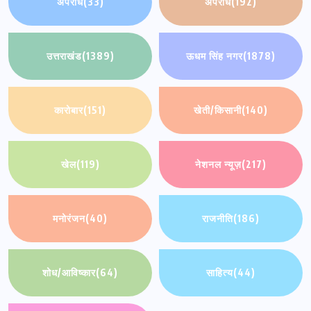
अपराध
(33)
अपराध
(192)
उत्तराखंड
(1389)
ऊधम सिंह नगर
(1878)
कारोबार
(151)
खेती/किसानी
(140)
खेल
(119)
नेशनल न्यूज़
(217)
मनोरंजन
(40)
राजनीति
(186)
शोध/आविष्कार
(64)
साहित्य
(44)