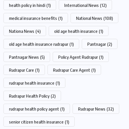
health policy in hindi
(1)
International News
(12)
medical insurance benefits
(1)
National News
(108)
Nationa News
(4)
old age health insurance
(1)
old age health insurance rudrapur
(1)
Pantnagar
(2)
Pantnagar News
(5)
Policy Agent Rudrapur
(1)
Rudrapur Care
(1)
Rudrapur Care Agent
(1)
rudrapur health insurance
(1)
Rudrapur Health Policy
(2)
rudrapur health policy agent
(1)
Rudrapur News
(32)
senior citizen health insurance
(1)