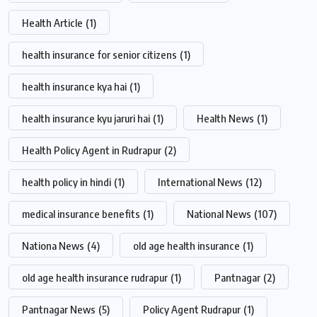
Health Article
(1)
health insurance for senior citizens
(1)
health insurance kya hai
(1)
health insurance kyu jaruri hai
(1)
Health News
(1)
Health Policy Agent in Rudrapur
(2)
health policy in hindi
(1)
International News
(12)
medical insurance benefits
(1)
National News
(107)
Nationa News
(4)
old age health insurance
(1)
old age health insurance rudrapur
(1)
Pantnagar
(2)
Pantnagar News
(5)
Policy Agent Rudrapur
(1)