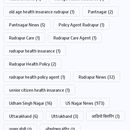
old age health insurance rudrapur
(1)
Pantnagar
(2)
Pantnagar News
(5)
Policy Agent Rudrapur
(1)
Rudrapur Care
(1)
Rudrapur Care Agent
(1)
rudrapur health insurance
(1)
Rudrapur Health Policy
(2)
rudrapur health policy agent
(1)
Rudrapur News
(32)
senior citizen health insurance
(1)
Udham Singh Nagar
(16)
US Nagar News
(973)
Uttarakhand
(6)
Uttrakhand
(3)
आडियो क्लिपिंग
(1)
उत्सव डोली
(1)
ओंकारेश्वर मंदिर
(1)