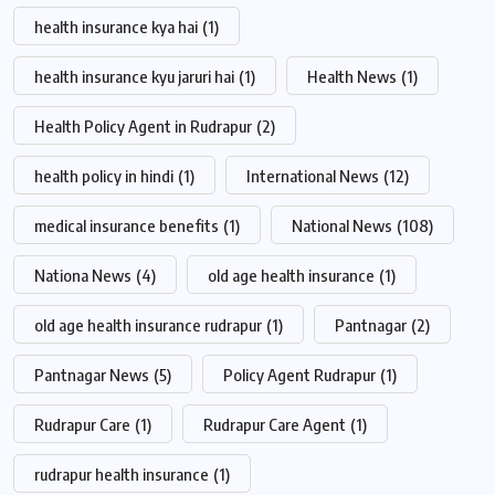
health insurance kya hai
(1)
health insurance kyu jaruri hai
(1)
Health News
(1)
Health Policy Agent in Rudrapur
(2)
health policy in hindi
(1)
International News
(12)
medical insurance benefits
(1)
National News
(108)
Nationa News
(4)
old age health insurance
(1)
old age health insurance rudrapur
(1)
Pantnagar
(2)
Pantnagar News
(5)
Policy Agent Rudrapur
(1)
Rudrapur Care
(1)
Rudrapur Care Agent
(1)
rudrapur health insurance
(1)