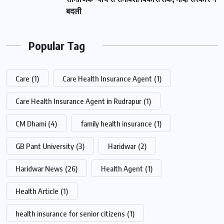
बदली
Popular Tag
Care
(1)
Care Health Insurance Agent
(1)
Care Health Insurance Agent in Rudrapur
(1)
CM Dhami
(4)
family health insurance
(1)
GB Pant University
(3)
Haridwar
(2)
Haridwar News
(26)
Health Agent
(1)
Health Article
(1)
health insurance for senior citizens
(1)