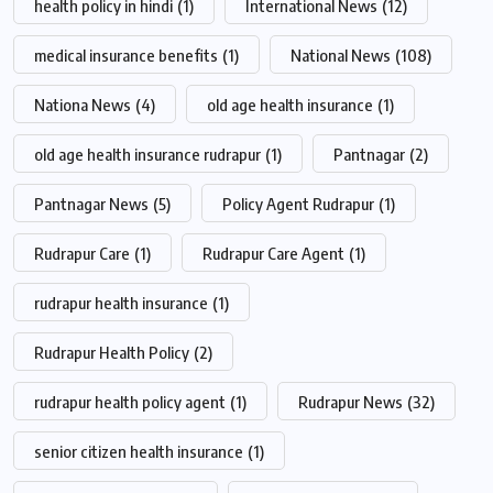
health policy in hindi
(1)
International News
(12)
medical insurance benefits
(1)
National News
(108)
Nationa News
(4)
old age health insurance
(1)
old age health insurance rudrapur
(1)
Pantnagar
(2)
Pantnagar News
(5)
Policy Agent Rudrapur
(1)
Rudrapur Care
(1)
Rudrapur Care Agent
(1)
rudrapur health insurance
(1)
Rudrapur Health Policy
(2)
rudrapur health policy agent
(1)
Rudrapur News
(32)
senior citizen health insurance
(1)