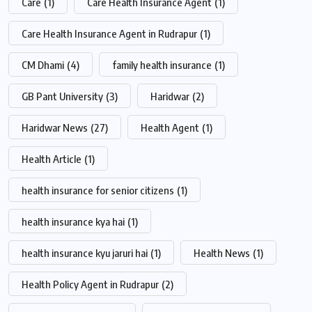
Care
(1)
Care Health Insurance Agent
(1)
Care Health Insurance Agent in Rudrapur
(1)
CM Dhami
(4)
family health insurance
(1)
GB Pant University
(3)
Haridwar
(2)
Haridwar News
(27)
Health Agent
(1)
Health Article
(1)
health insurance for senior citizens
(1)
health insurance kya hai
(1)
health insurance kyu jaruri hai
(1)
Health News
(1)
Health Policy Agent in Rudrapur
(2)