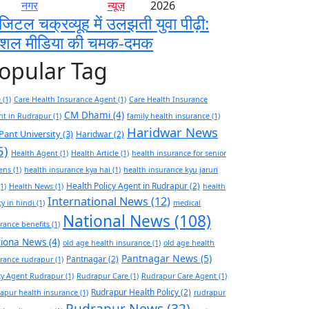
नगर
न्यूज़
2026
जिटल चक्रव्यूह में उलझती युवा पीढ़ी:
ोशल मीडिया की चमक-दमक
opular Tag
e
(1)
Care Health Insurance Agent
(1)
Care Health Insurance
CM Dhami
(4)
nt in Rudrapur
(1)
family health insurance
(1)
Haridwar News
Pant University
(3)
Haridwar
(2)
5)
Health Agent
(1)
Health Article
(1)
health insurance for senior
zens
(1)
health insurance kya hai
(1)
health insurance kyu jaruri
Health Policy Agent in Rudrapur
(2)
1)
Health News
(1)
health
International News
(12)
cy in hindi
(1)
medical
National News
(108)
rance benefits
(1)
tiona News
(4)
old age health insurance
(1)
old age health
Pantnagar News
(5)
Pantnagar
(2)
rance rudrapur
(1)
cy Agent Rudrapur
(1)
Rudrapur Care
(1)
Rudrapur Care Agent
(1)
Rudrapur Health Policy
(2)
apur health insurance
(1)
rudrapur
Rudrapur News
(32)