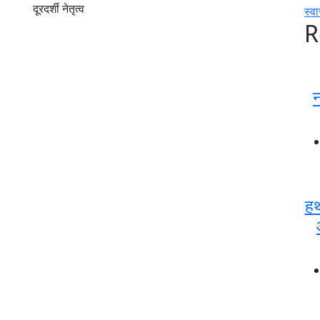
दूरदर्शी नेतृत्व
स्वा
R
न
हथ