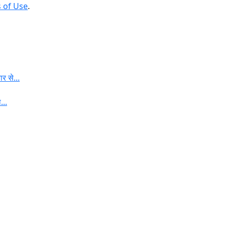
 of Use
.
र से...
...