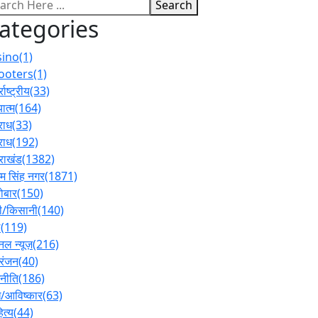
Search
ategories
sino
(1)
ooters
(1)
्राष्ट्रीय
(33)
ात्म
(164)
राध
(33)
राध
(192)
तराखंड
(1382)
 सिंह नगर
(1871)
ोबार
(150)
ी/किसानी
(140)
ल
(119)
नल न्यूज़
(216)
रंजन
(40)
नीति
(186)
/आविष्कार
(63)
ित्य
(44)