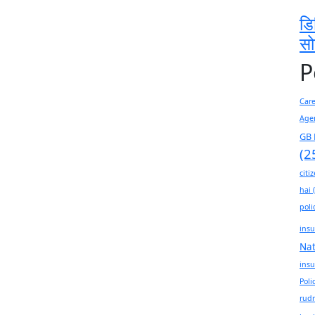
डि
स
P
Car
Age
GB 
(2
citi
hai
(
poli
insu
Na
insu
Poli
rudr