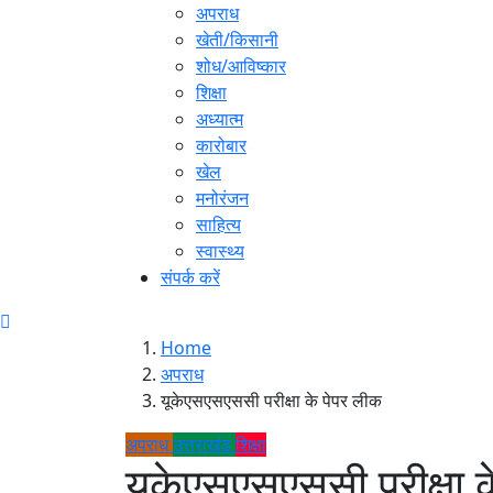
अपराध
खेती/किसानी
शोध/आविष्कार
शिक्षा
अध्यात्म
कारोबार
खेल
मनोरंजन
साहित्य
स्वास्थ्य
संपर्क करें
Home
अपराध
यूकेएसएसएससी परीक्षा के पेपर लीक
अपराध
उत्तराखंड
शिक्षा
यूकेएसएसएससी परीक्षा 