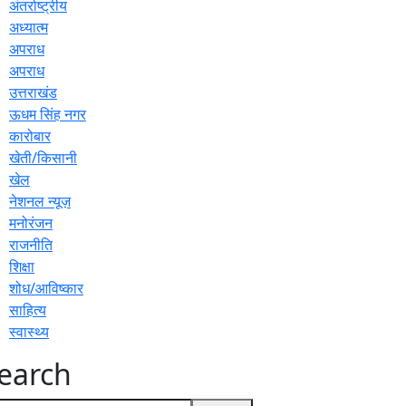
अंतर्राष्ट्रीय
अध्यात्म
अपराध
अपराध
उत्तराखंड
ऊधम सिंह नगर
कारोबार
खेती/किसानी
खेल
नेशनल न्यूज़
मनोरंजन
राजनीति
शिक्षा
शोध/आविष्कार
साहित्य
स्वास्थ्य
earch