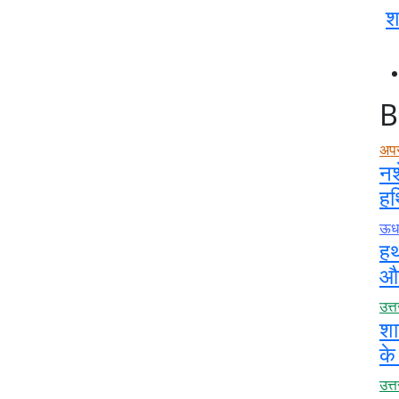
श
B
अप
नश
हथ
ऊधम
हथ
और
उत्
शा
के
उत्