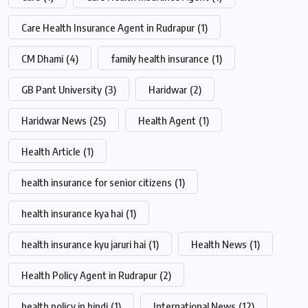
Care Health Insurance Agent in Rudrapur
(1)
CM Dhami
(4)
family health insurance
(1)
GB Pant University
(3)
Haridwar
(2)
Haridwar News
(25)
Health Agent
(1)
Health Article
(1)
health insurance for senior citizens
(1)
health insurance kya hai
(1)
health insurance kyu jaruri hai
(1)
Health News
(1)
Health Policy Agent in Rudrapur
(2)
health policy in hindi
(1)
International News
(12)