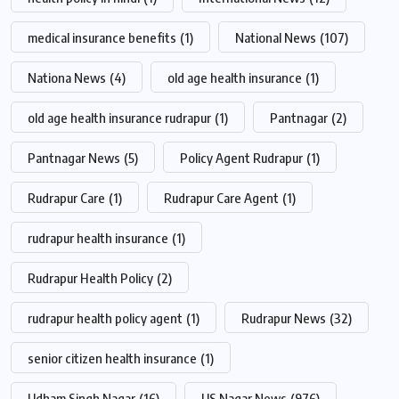
medical insurance benefits
(1)
National News
(107)
Nationa News
(4)
old age health insurance
(1)
old age health insurance rudrapur
(1)
Pantnagar
(2)
Pantnagar News
(5)
Policy Agent Rudrapur
(1)
Rudrapur Care
(1)
Rudrapur Care Agent
(1)
rudrapur health insurance
(1)
Rudrapur Health Policy
(2)
rudrapur health policy agent
(1)
Rudrapur News
(32)
senior citizen health insurance
(1)
Udham Singh Nagar
(16)
US Nagar News
(976)