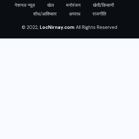
नेशनल न्यूज़
खेल
मनोरंजन
खेती/किसानी
शोध/आविष्कार
अपराध
राजनीति
© 2022,
LocNirnay.com
All Rights Reserved