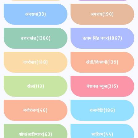
अपराध
(33)
अपराध
(190)
उत्तराखंड
(1380)
ऊधम सिंह नगर
(1867)
कारोबार
(148)
खेती/किसानी
(139)
खेल
(119)
नेशनल न्यूज़
(215)
मनोरंजन
(40)
राजनीति
(186)
शोध/आविष्कार
(63)
साहित्य
(44)