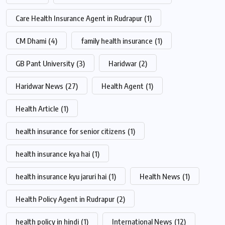
Care Health Insurance Agent in Rudrapur
(1)
CM Dhami
(4)
family health insurance
(1)
GB Pant University
(3)
Haridwar
(2)
Haridwar News
(27)
Health Agent
(1)
Health Article
(1)
health insurance for senior citizens
(1)
health insurance kya hai
(1)
health insurance kyu jaruri hai
(1)
Health News
(1)
Health Policy Agent in Rudrapur
(2)
health policy in hindi
(1)
International News
(12)