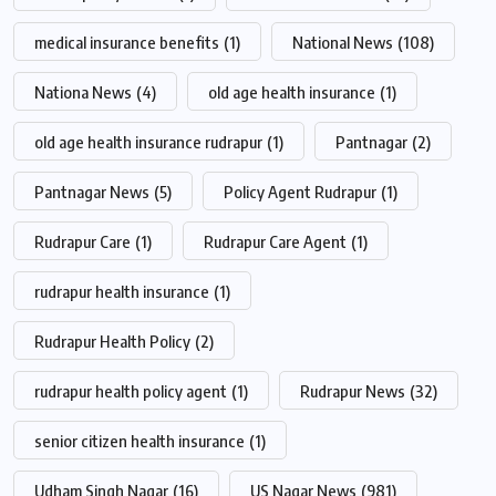
medical insurance benefits
(1)
National News
(108)
Nationa News
(4)
old age health insurance
(1)
old age health insurance rudrapur
(1)
Pantnagar
(2)
Pantnagar News
(5)
Policy Agent Rudrapur
(1)
Rudrapur Care
(1)
Rudrapur Care Agent
(1)
rudrapur health insurance
(1)
Rudrapur Health Policy
(2)
rudrapur health policy agent
(1)
Rudrapur News
(32)
senior citizen health insurance
(1)
Udham Singh Nagar
(16)
US Nagar News
(981)