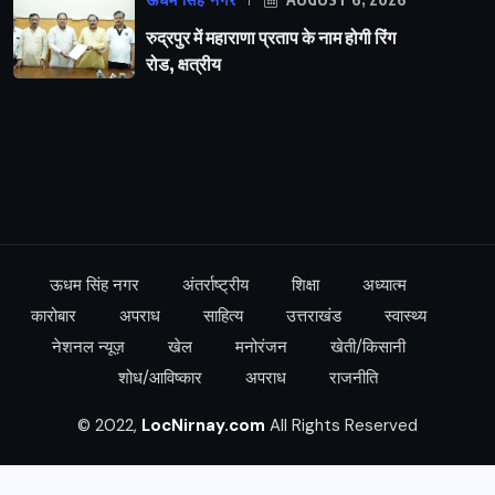
ऊधम सिंह नगर
रुद्रपुर में महाराणा प्रताप के नाम होगी रिंग
रोड, क्षत्रीय
ऊधम सिंह नगर
अंतर्राष्ट्रीय
शिक्षा
अध्यात्म
कारोबार
अपराध
साहित्य
उत्तराखंड
स्वास्थ्य
नेशनल न्यूज़
खेल
मनोरंजन
खेती/किसानी
शोध/आविष्कार
अपराध
राजनीति
© 2022,
LocNirnay.com
All Rights Reserved