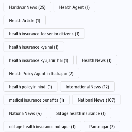
Haridwar News
(25)
Health Agent
(1)
Health Article
(1)
health insurance for senior citizens
(1)
health insurance kya hai
(1)
health insurance kyu jaruri hai
(1)
Health News
(1)
Health Policy Agent in Rudrapur
(2)
health policy in hindi
(1)
International News
(12)
medical insurance benefits
(1)
National News
(107)
Nationa News
(4)
old age health insurance
(1)
old age health insurance rudrapur
(1)
Pantnagar
(2)