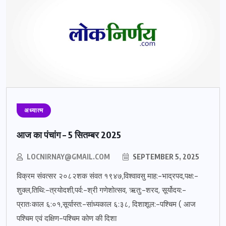
अध्यात्म
आज का पंचांग – 5 सितम्बर 2025
LOCNIRNAY@GMAIL.COM
SEPTEMBER 5, 2025
विक्रम संवत्सर २०८२शक संवत १९४७,विश्वावसु माह:-भाद्रपद,पक्ष:-
शुक्ल,तिथि:-त्रयोदशी,पर्व:-श्री गणेशोत्सव, ऋतु:-शरद, सूर्योदय:-
प्रातःकाल ६:०१,सूर्यास्त:-सांध्यकाल ६:३८, दिशाशूल:-पश्चिम ( आज
पश्चिम एवं दक्षिण-पश्चिम कोण की दिशा