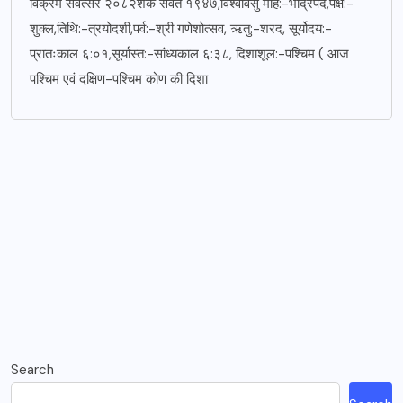
विक्रम संवत्सर २०८२शक संवत १९४७,विश्वावसु माह:-भाद्रपद,पक्ष:-
शुक्ल,तिथि:-त्रयोदशी,पर्व:-श्री गणेशोत्सव, ऋतु:-शरद, सूर्योदय:-
प्रातःकाल ६:०१,सूर्यास्त:-सांध्यकाल ६:३८, दिशाशूल:-पश्चिम ( आज
पश्चिम एवं दक्षिण-पश्चिम कोण की दिशा
Search