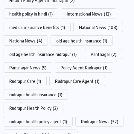
Health Policy Agent in Rudrapur
(2)
health policy in hindi
(1)
International News
(12)
medical insurance benefits
(1)
National News
(108)
Nationa News
(4)
old age health insurance
(1)
old age health insurance rudrapur
(1)
Pantnagar
(2)
Pantnagar News
(5)
Policy Agent Rudrapur
(1)
Rudrapur Care
(1)
Rudrapur Care Agent
(1)
rudrapur health insurance
(1)
Rudrapur Health Policy
(2)
rudrapur health policy agent
(1)
Rudrapur News
(32)