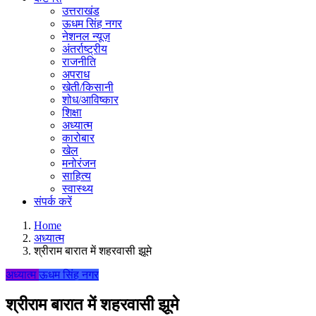
उत्तराखंड
ऊधम सिंह नगर
नेशनल न्यूज़
अंतर्राष्ट्रीय
राजनीति
अपराध
खेती/किसानी
शोध/आविष्कार
शिक्षा
अध्यात्म
कारोबार
खेल
मनोरंजन
साहित्य
स्वास्थ्य
संपर्क करें
Home
अध्यात्म
श्रीराम बारात में शहरवासी झूमे
अध्यात्म
ऊधम सिंह नगर
श्रीराम बारात में शहरवासी झूमे