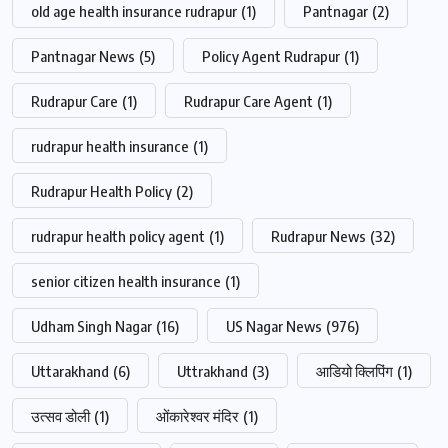
old age health insurance rudrapur
(1)
Pantnagar
(2)
Pantnagar News
(5)
Policy Agent Rudrapur
(1)
Rudrapur Care
(1)
Rudrapur Care Agent
(1)
rudrapur health insurance
(1)
Rudrapur Health Policy
(2)
rudrapur health policy agent
(1)
Rudrapur News
(32)
senior citizen health insurance
(1)
Udham Singh Nagar
(16)
US Nagar News
(976)
Uttarakhand
(6)
Uttrakhand
(3)
आडियो क्लिपिंग
(1)
उत्सव डोली
(1)
ओंकारेश्वर मंदिर
(1)