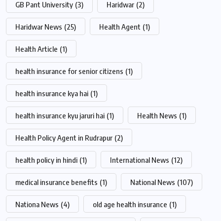
GB Pant University
(3)
Haridwar
(2)
Haridwar News
(25)
Health Agent
(1)
Health Article
(1)
health insurance for senior citizens
(1)
health insurance kya hai
(1)
health insurance kyu jaruri hai
(1)
Health News
(1)
Health Policy Agent in Rudrapur
(2)
health policy in hindi
(1)
International News
(12)
medical insurance benefits
(1)
National News
(107)
Nationa News
(4)
old age health insurance
(1)