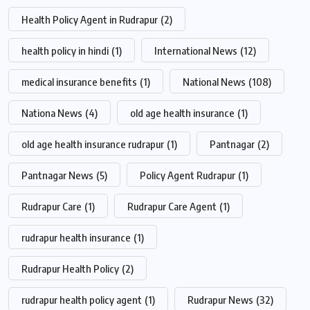
Health Policy Agent in Rudrapur
(2)
health policy in hindi
(1)
International News
(12)
medical insurance benefits
(1)
National News
(108)
Nationa News
(4)
old age health insurance
(1)
old age health insurance rudrapur
(1)
Pantnagar
(2)
Pantnagar News
(5)
Policy Agent Rudrapur
(1)
Rudrapur Care
(1)
Rudrapur Care Agent
(1)
rudrapur health insurance
(1)
Rudrapur Health Policy
(2)
rudrapur health policy agent
(1)
Rudrapur News
(32)