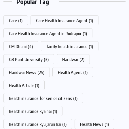
Popular Tag
Care
(1)
Care Health Insurance Agent
(1)
Care Health Insurance Agent in Rudrapur
(1)
CM Dhami
(4)
family health insurance
(1)
GB Pant University
(3)
Haridwar
(2)
Haridwar News
(25)
Health Agent
(1)
Health Article
(1)
health insurance for senior citizens
(1)
health insurance kya hai
(1)
health insurance kyu jaruri hai
(1)
Health News
(1)