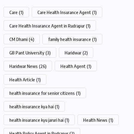
Care
(1)
Care Health Insurance Agent
(1)
Care Health Insurance Agent in Rudrapur
(1)
CM Dhami
(4)
family health insurance
(1)
GB Pant University
(3)
Haridwar
(2)
Haridwar News
(26)
Health Agent
(1)
Health Article
(1)
health insurance for senior citizens
(1)
health insurance kya hai
(1)
health insurance kyu jaruri hai
(1)
Health News
(1)
Health Policy Agent in Rudrapur
(2)