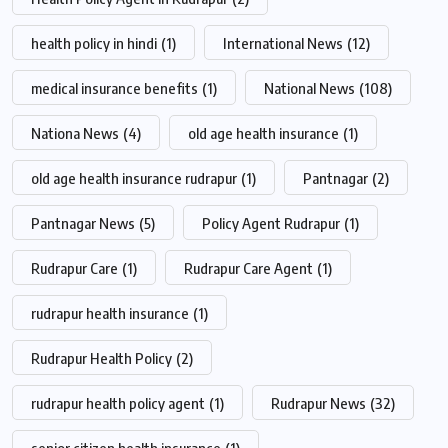
health policy in hindi
(1)
International News
(12)
medical insurance benefits
(1)
National News
(108)
Nationa News
(4)
old age health insurance
(1)
old age health insurance rudrapur
(1)
Pantnagar
(2)
Pantnagar News
(5)
Policy Agent Rudrapur
(1)
Rudrapur Care
(1)
Rudrapur Care Agent
(1)
rudrapur health insurance
(1)
Rudrapur Health Policy
(2)
rudrapur health policy agent
(1)
Rudrapur News
(32)
senior citizen health insurance
(1)