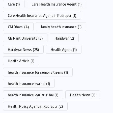
Care
(1)
Care Health Insurance Agent
(1)
Care Health Insurance Agent in Rudrapur
(1)
CM Dhami
(4)
family health insurance
(1)
GB Pant University
(3)
Haridwar
(2)
Haridwar News
(25)
Health Agent
(1)
Health Article
(1)
health insurance for senior citizens
(1)
health insurance kya hai
(1)
health insurance kyu jaruri hai
(1)
Health News
(1)
Health Policy Agent in Rudrapur
(2)