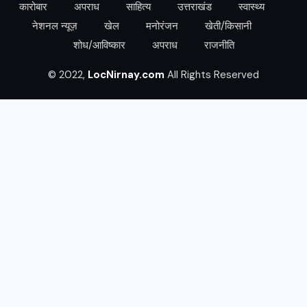
कारोबार
अपराध
साहित्य
उत्तराखंड
स्वास्थ्य
नेशनल न्यूज़
खेल
मनोरंजन
खेती/किसानी
शोध/आविष्कार
अपराध
राजनीति
© 2022,
LocNirnay.com
All Rights Reserved