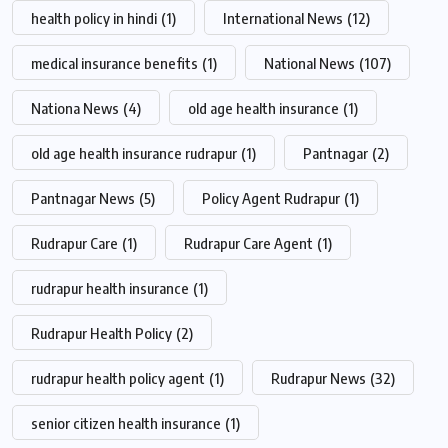
health policy in hindi
(1)
International News
(12)
medical insurance benefits
(1)
National News
(107)
Nationa News
(4)
old age health insurance
(1)
old age health insurance rudrapur
(1)
Pantnagar
(2)
Pantnagar News
(5)
Policy Agent Rudrapur
(1)
Rudrapur Care
(1)
Rudrapur Care Agent
(1)
rudrapur health insurance
(1)
Rudrapur Health Policy
(2)
rudrapur health policy agent
(1)
Rudrapur News
(32)
senior citizen health insurance
(1)