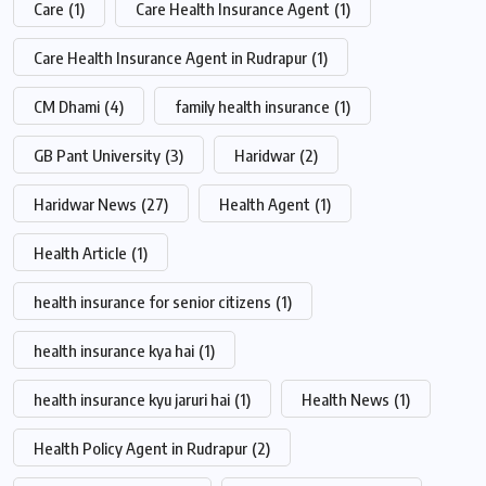
Care
(1)
Care Health Insurance Agent
(1)
Care Health Insurance Agent in Rudrapur
(1)
CM Dhami
(4)
family health insurance
(1)
GB Pant University
(3)
Haridwar
(2)
Haridwar News
(27)
Health Agent
(1)
Health Article
(1)
health insurance for senior citizens
(1)
health insurance kya hai
(1)
health insurance kyu jaruri hai
(1)
Health News
(1)
Health Policy Agent in Rudrapur
(2)