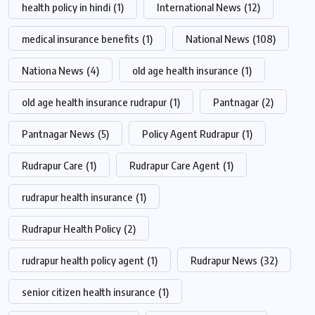
health policy in hindi
(1)
International News
(12)
medical insurance benefits
(1)
National News
(108)
Nationa News
(4)
old age health insurance
(1)
old age health insurance rudrapur
(1)
Pantnagar
(2)
Pantnagar News
(5)
Policy Agent Rudrapur
(1)
Rudrapur Care
(1)
Rudrapur Care Agent
(1)
rudrapur health insurance
(1)
Rudrapur Health Policy
(2)
rudrapur health policy agent
(1)
Rudrapur News
(32)
senior citizen health insurance
(1)