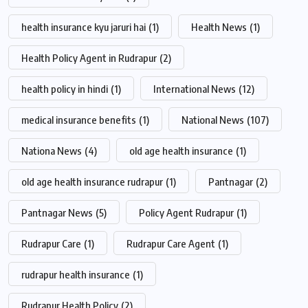
health insurance kyu jaruri hai
(1)
Health News
(1)
Health Policy Agent in Rudrapur
(2)
health policy in hindi
(1)
International News
(12)
medical insurance benefits
(1)
National News
(107)
Nationa News
(4)
old age health insurance
(1)
old age health insurance rudrapur
(1)
Pantnagar
(2)
Pantnagar News
(5)
Policy Agent Rudrapur
(1)
Rudrapur Care
(1)
Rudrapur Care Agent
(1)
rudrapur health insurance
(1)
Rudrapur Health Policy
(2)