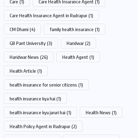
Care
(1)
Care Health Insurance Agent
(1)
Care Health Insurance Agent in Rudrapur
(1)
CM Dhami
(4)
family health insurance
(1)
GB Pant University
(3)
Haridwar
(2)
Haridwar News
(26)
Health Agent
(1)
Health Article
(1)
health insurance for senior citizens
(1)
health insurance kya hai
(1)
health insurance kyu jaruri hai
(1)
Health News
(1)
Health Policy Agent in Rudrapur
(2)