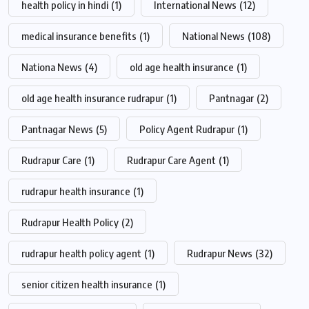
health policy in hindi
(1)
International News
(12)
medical insurance benefits
(1)
National News
(108)
Nationa News
(4)
old age health insurance
(1)
old age health insurance rudrapur
(1)
Pantnagar
(2)
Pantnagar News
(5)
Policy Agent Rudrapur
(1)
Rudrapur Care
(1)
Rudrapur Care Agent
(1)
rudrapur health insurance
(1)
Rudrapur Health Policy
(2)
rudrapur health policy agent
(1)
Rudrapur News
(32)
senior citizen health insurance
(1)