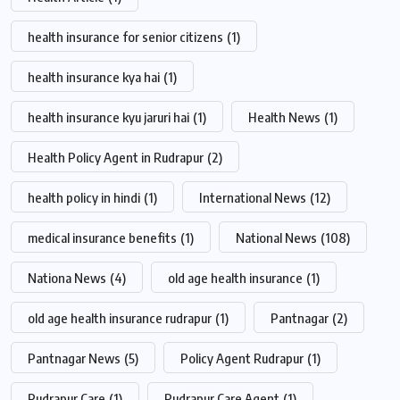
health insurance for senior citizens
(1)
health insurance kya hai
(1)
health insurance kyu jaruri hai
(1)
Health News
(1)
Health Policy Agent in Rudrapur
(2)
health policy in hindi
(1)
International News
(12)
medical insurance benefits
(1)
National News
(108)
Nationa News
(4)
old age health insurance
(1)
old age health insurance rudrapur
(1)
Pantnagar
(2)
Pantnagar News
(5)
Policy Agent Rudrapur
(1)
Rudrapur Care
(1)
Rudrapur Care Agent
(1)