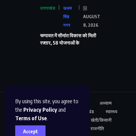
उत्तराखंड
ऊधम
सिंह
AUGUST
नगर
8, 2026
चम्पावत में सीमांत विकास को मिली
रफ्तार, 58 योजनाओं के
By using this site, you agree to
ऊधम सिंह नगर
अंतर्राष्ट्रीय
शिक्षा
अध्यात्म
the
Privacy Policy
and
कारोबार
अपराध
साहित्य
उत्तराखंड
स्वास्थ्य
Terms of Use
.
नेशनल न्यूज़
खेल
मनोरंजन
खेती/किसानी
शोध/आविष्कार
अपराध
राजनीति
Accept