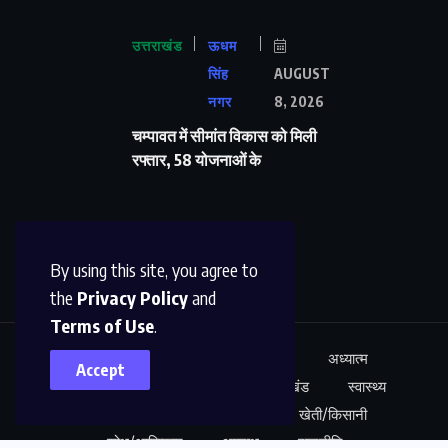
उत्तराखंड
ऊधम
सिंह
AUGUST
नगर
8, 2026
चम्पावत में सीमांत विकास को मिली
रफ्तार, 58 योजनाओं के
By using this site, you agree to
the
Privacy Policy
and
Terms of Use
.
ऊधम सिंह नगर
अंतर्राष्ट्रीय
शिक्षा
अध्यात्म
Accept
कारोबार
अपराध
साहित्य
उत्तराखंड
स्वास्थ्य
नेशनल न्यूज़
खेल
मनोरंजन
खेती/किसानी
शोध/आविष्कार
अपराध
राजनीति