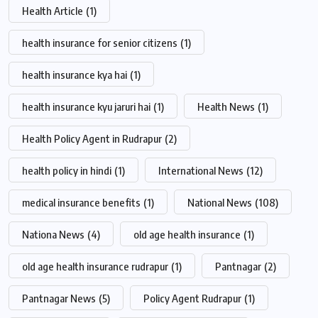
Health Article
(1)
health insurance for senior citizens
(1)
health insurance kya hai
(1)
health insurance kyu jaruri hai
(1)
Health News
(1)
Health Policy Agent in Rudrapur
(2)
health policy in hindi
(1)
International News
(12)
medical insurance benefits
(1)
National News
(108)
Nationa News
(4)
old age health insurance
(1)
old age health insurance rudrapur
(1)
Pantnagar
(2)
Pantnagar News
(5)
Policy Agent Rudrapur
(1)