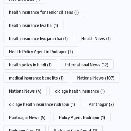
health insurance for senior citizens
(1)
health insurance kya hai
(1)
health insurance kyu jaruri hai
(1)
Health News
(1)
Health Policy Agent in Rudrapur
(2)
health policy in hindi
(1)
International News
(12)
medical insurance benefits
(1)
National News
(107)
Nationa News
(4)
old age health insurance
(1)
old age health insurance rudrapur
(1)
Pantnagar
(2)
Pantnagar News
(5)
Policy Agent Rudrapur
(1)
Rudrapur Care
(1)
Rudrapur Care Agent
(1)