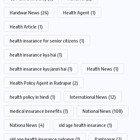
Haridwar News
(26)
Health Agent
(1)
Health Article
(1)
health insurance for senior citizens
(1)
health insurance kya hai
(1)
health insurance kyu jaruri hai
(1)
Health News
(1)
Health Policy Agent in Rudrapur
(2)
health policy in hindi
(1)
International News
(12)
medical insurance benefits
(1)
National News
(108)
Nationa News
(4)
old age health insurance
(1)
old age health insurance rudrapur
(1)
Pantnagar
(2)