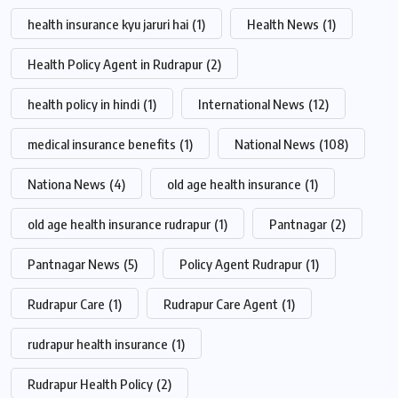
health insurance kyu jaruri hai
(1)
Health News
(1)
Health Policy Agent in Rudrapur
(2)
health policy in hindi
(1)
International News
(12)
medical insurance benefits
(1)
National News
(108)
Nationa News
(4)
old age health insurance
(1)
old age health insurance rudrapur
(1)
Pantnagar
(2)
Pantnagar News
(5)
Policy Agent Rudrapur
(1)
Rudrapur Care
(1)
Rudrapur Care Agent
(1)
rudrapur health insurance
(1)
Rudrapur Health Policy
(2)