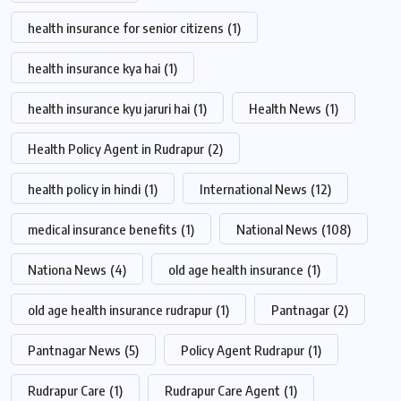
health insurance for senior citizens
(1)
health insurance kya hai
(1)
health insurance kyu jaruri hai
(1)
Health News
(1)
Health Policy Agent in Rudrapur
(2)
health policy in hindi
(1)
International News
(12)
medical insurance benefits
(1)
National News
(108)
Nationa News
(4)
old age health insurance
(1)
old age health insurance rudrapur
(1)
Pantnagar
(2)
Pantnagar News
(5)
Policy Agent Rudrapur
(1)
Rudrapur Care
(1)
Rudrapur Care Agent
(1)