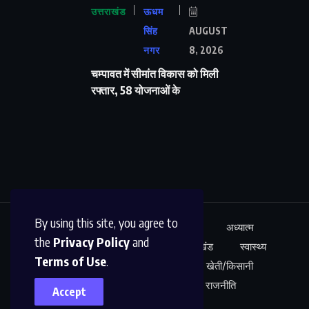
उत्तराखंड
ऊधम
सिंह
AUGUST
नगर
8, 2026
चम्पावत में सीमांत विकास को मिली
रफ्तार, 58 योजनाओं के
By using this site, you agree to
ऊधम सिंह नगर
अंतर्राष्ट्रीय
शिक्षा
अध्यात्म
the
Privacy Policy
and
कारोबार
अपराध
साहित्य
उत्तराखंड
स्वास्थ्य
Terms of Use
.
नेशनल न्यूज़
खेल
मनोरंजन
खेती/किसानी
शोध/आविष्कार
अपराध
राजनीति
Accept