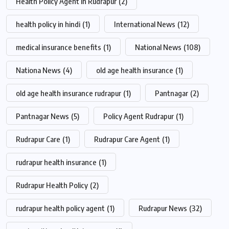
Health Policy Agent in Rudrapur
(2)
health policy in hindi
(1)
International News
(12)
medical insurance benefits
(1)
National News
(108)
Nationa News
(4)
old age health insurance
(1)
old age health insurance rudrapur
(1)
Pantnagar
(2)
Pantnagar News
(5)
Policy Agent Rudrapur
(1)
Rudrapur Care
(1)
Rudrapur Care Agent
(1)
rudrapur health insurance
(1)
Rudrapur Health Policy
(2)
rudrapur health policy agent
(1)
Rudrapur News
(32)