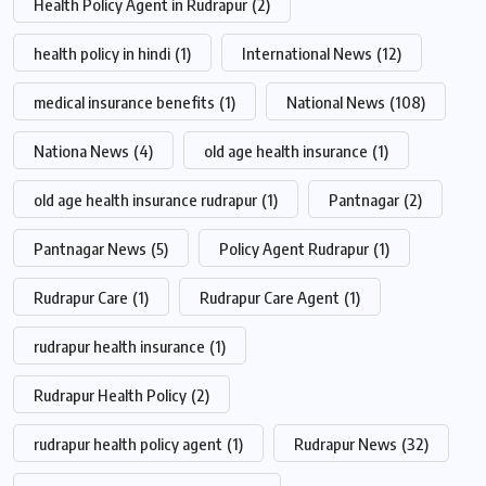
Health Policy Agent in Rudrapur
(2)
health policy in hindi
(1)
International News
(12)
medical insurance benefits
(1)
National News
(108)
Nationa News
(4)
old age health insurance
(1)
old age health insurance rudrapur
(1)
Pantnagar
(2)
Pantnagar News
(5)
Policy Agent Rudrapur
(1)
Rudrapur Care
(1)
Rudrapur Care Agent
(1)
rudrapur health insurance
(1)
Rudrapur Health Policy
(2)
rudrapur health policy agent
(1)
Rudrapur News
(32)