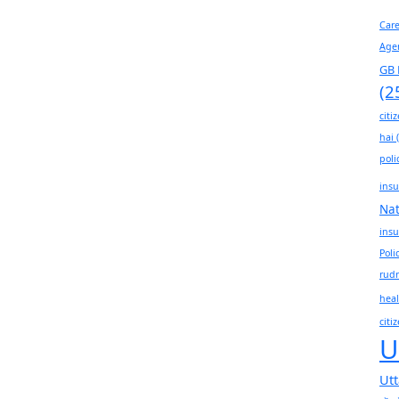
Car
Age
GB 
(2
citi
hai
(
poli
insu
Na
insu
Poli
rudr
heal
citi
U
Ut