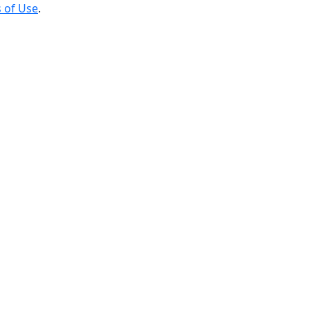
 of Use
.