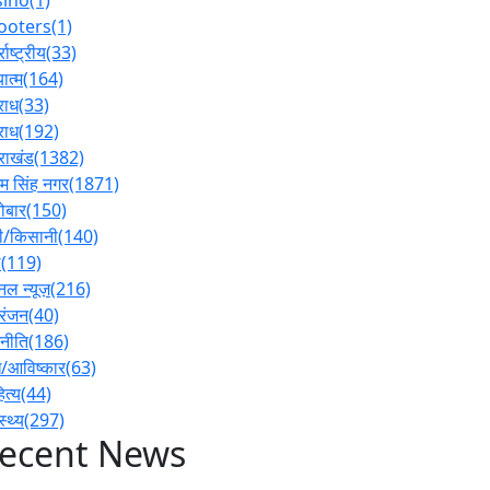
ooters
(1)
्राष्ट्रीय
(33)
ात्म
(164)
राध
(33)
राध
(192)
तराखंड
(1382)
 सिंह नगर
(1871)
ोबार
(150)
ी/किसानी
(140)
ल
(119)
नल न्यूज़
(216)
रंजन
(40)
नीति
(186)
/आविष्कार
(63)
ित्य
(44)
स्थ्य
(297)
ecent News