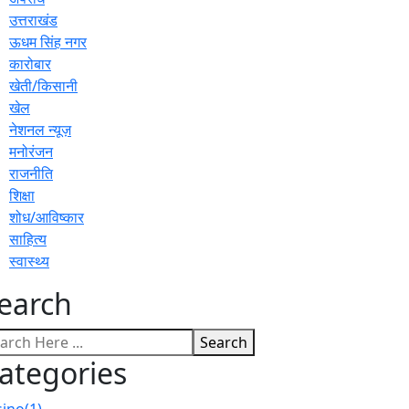
उत्तराखंड
ऊधम सिंह नगर
कारोबार
खेती/किसानी
खेल
नेशनल न्यूज़
मनोरंजन
राजनीति
शिक्षा
शोध/आविष्कार
साहित्य
स्वास्थ्य
earch
Search
ategories
sino
(1)