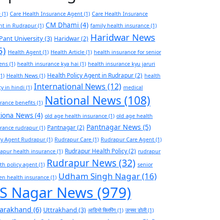
e
(1)
Care Health Insurance Agent
(1)
Care Health Insurance
CM Dhami
(4)
nt in Rudrapur
(1)
family health insurance
(1)
Haridwar News
Pant University
(3)
Haridwar
(2)
5)
Health Agent
(1)
Health Article
(1)
health insurance for senior
zens
(1)
health insurance kya hai
(1)
health insurance kyu jaruri
Health Policy Agent in Rudrapur
(2)
1)
Health News
(1)
health
International News
(12)
cy in hindi
(1)
medical
National News
(108)
rance benefits
(1)
tiona News
(4)
old age health insurance
(1)
old age health
Pantnagar News
(5)
Pantnagar
(2)
rance rudrapur
(1)
cy Agent Rudrapur
(1)
Rudrapur Care
(1)
Rudrapur Care Agent
(1)
Rudrapur Health Policy
(2)
apur health insurance
(1)
rudrapur
Rudrapur News
(32)
th policy agent
(1)
senior
Udham Singh Nagar
(16)
zen health insurance
(1)
S Nagar News
(979)
tarakhand
(6)
Uttrakhand
(3)
आडियो क्लिपिंग
(1)
उत्सव डोली
(1)