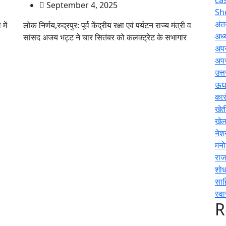
September 4, 2025
Sh
अंतर
में
लोक निर्णय,रुद्रपुर: पूर्व केंद्रीय रक्षा एवं पर्यटन राज्य मंत्री व
अध्य
सांसद अजय भट्ट ने चार सितंबर को कलक्ट्रेट के सभागार
अप
अप
उत्
ऊधम
कार
खेत
खे
नेश
मनो
राज
शोध
साह
स्वा
R