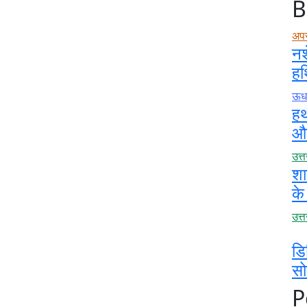
B
अप
नश
हथ
ऊधम
हथ
और
उत्
शा
के
उत्
डि
स
P