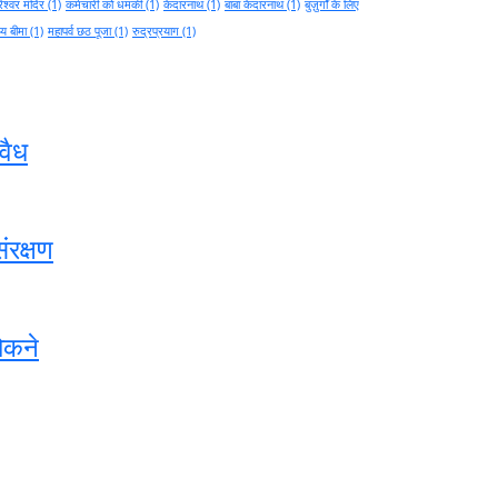
ेश्वर मंदिर
(1)
कर्मचारी को धमकी
(1)
केदारनाथ
(1)
बाबा केदारनाथ
(1)
बुज़ुर्गों के लिए
थ्य बीमा
(1)
महापर्व छठ पूजा
(1)
रुद्रप्रयाग
(1)
वैध
ंरक्षण
ोकने