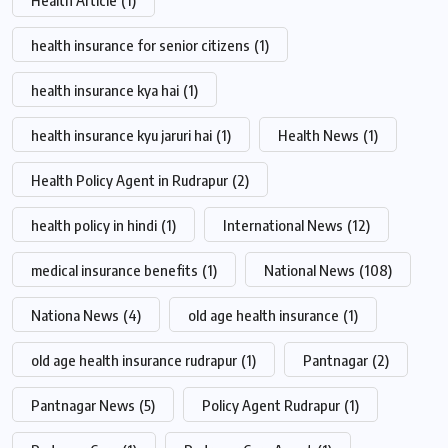
Health Article
(1)
health insurance for senior citizens
(1)
health insurance kya hai
(1)
health insurance kyu jaruri hai
(1)
Health News
(1)
Health Policy Agent in Rudrapur
(2)
health policy in hindi
(1)
International News
(12)
medical insurance benefits
(1)
National News
(108)
Nationa News
(4)
old age health insurance
(1)
old age health insurance rudrapur
(1)
Pantnagar
(2)
Pantnagar News
(5)
Policy Agent Rudrapur
(1)