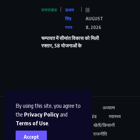
उत्तराखंड
ऊधम
सिंह
AUGUST
नगर
8, 2026
चम्पावत में सीमांत विकास को मिली
रफ्तार, 58 योजनाओं के
By using this site, you agree to
ऊधम सिंह नगर
अंतर्राष्ट्रीय
शिक्षा
अध्यात्म
the
Privacy Policy
and
कारोबार
अपराध
साहित्य
उत्तराखंड
स्वास्थ्य
Terms of Use
.
नेशनल न्यूज़
खेल
मनोरंजन
खेती/किसानी
शोध/आविष्कार
अपराध
राजनीति
Accept