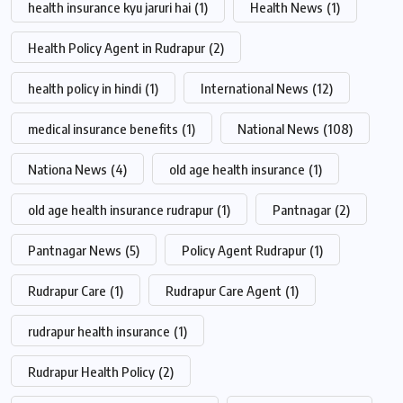
health insurance kyu jaruri hai
(1)
Health News
(1)
Health Policy Agent in Rudrapur
(2)
health policy in hindi
(1)
International News
(12)
medical insurance benefits
(1)
National News
(108)
Nationa News
(4)
old age health insurance
(1)
old age health insurance rudrapur
(1)
Pantnagar
(2)
Pantnagar News
(5)
Policy Agent Rudrapur
(1)
Rudrapur Care
(1)
Rudrapur Care Agent
(1)
rudrapur health insurance
(1)
Rudrapur Health Policy
(2)