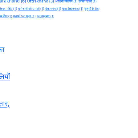
tarakhand
(6)
Uttrakhand
(3)
आडियो क्लिपिंग
(1)
उत्सव डोली
(1)
ेश्वर मंदिर
(1)
कर्मचारी को धमकी
(1)
केदारनाथ
(1)
बाबा केदारनाथ
(1)
बुज़ुर्गों के लिए
थ्य बीमा
(1)
महापर्व छठ पूजा
(1)
रुद्रप्रयाग
(1)
का
लियों
तार,