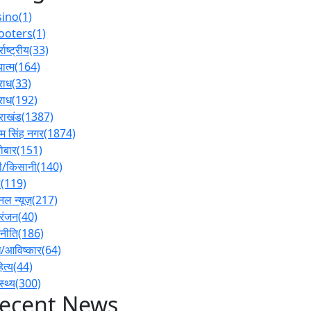
sino
(1)
ooters
(1)
्राष्ट्रीय
(33)
ात्म
(164)
राध
(33)
राध
(192)
तराखंड
(1387)
 सिंह नगर
(1874)
ोबार
(151)
ी/किसानी
(140)
ल
(119)
नल न्यूज़
(217)
रंजन
(40)
नीति
(186)
/आविष्कार
(64)
ित्य
(44)
स्थ्य
(300)
ecent News