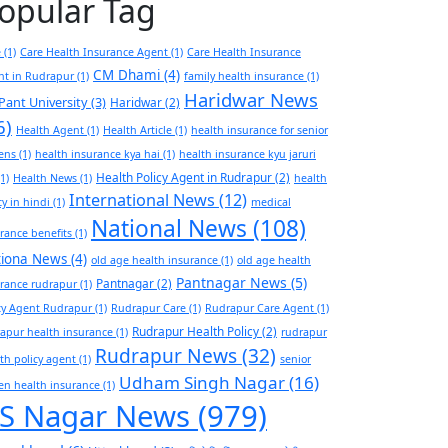
opular Tag
e
(1)
Care Health Insurance Agent
(1)
Care Health Insurance
CM Dhami
(4)
nt in Rudrapur
(1)
family health insurance
(1)
Haridwar News
Pant University
(3)
Haridwar
(2)
6)
Health Agent
(1)
Health Article
(1)
health insurance for senior
zens
(1)
health insurance kya hai
(1)
health insurance kyu jaruri
Health Policy Agent in Rudrapur
(2)
1)
Health News
(1)
health
International News
(12)
cy in hindi
(1)
medical
National News
(108)
rance benefits
(1)
tiona News
(4)
old age health insurance
(1)
old age health
Pantnagar News
(5)
Pantnagar
(2)
rance rudrapur
(1)
cy Agent Rudrapur
(1)
Rudrapur Care
(1)
Rudrapur Care Agent
(1)
Rudrapur Health Policy
(2)
apur health insurance
(1)
rudrapur
Rudrapur News
(32)
th policy agent
(1)
senior
Udham Singh Nagar
(16)
zen health insurance
(1)
S Nagar News
(979)