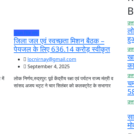
B
उत्
लो
ऊधम सिंह नगर
हु
जिला जल एवं स्वच्छता मिशन बैठक –
पेयजल के लिए 636.14 करोड़ स्वीकृत
उत्
खाद
locnirnay@gmail.com
का
September 4, 2025
उत्
में
लोक निर्णय,रुद्रपुर: पूर्व केंद्रीय रक्षा एवं पर्यटन राज्य मंत्री व
चम
सांसद अजय भट्ट ने चार सितंबर को कलक्ट्रेट के सभागार
58
उत्
सा
मो