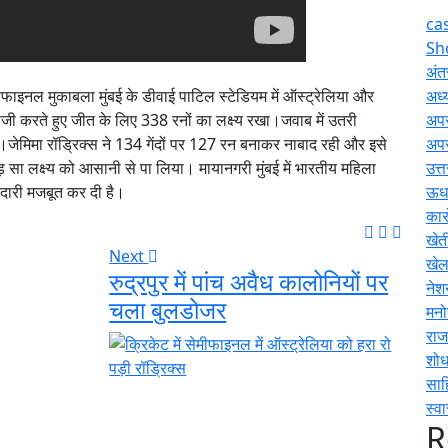
ca
Sh
अंतर
ीफाइनल मुकाबला मुंबई के डीवाई पाटिल स्टेडियम में ऑस्ट्रेलिया और
अध्य
जी करते हुए जीत के लिए 338 रनों का लक्ष्य रखा।जवाब में उतरी
अप
ा।जेमिमा रॉड्रिक्स ने 134 गेंदों पर 127 रन बनाकर नाबाद रही और इसे
अप
सा लक्ष्य को आसानी से पा लिया। मायानगरी मुंबई में भारतीय महिला
उत्
ेदारी मजबूत कर दी है।
ऊधम
कार
खेत
Next
खे
रुद्रपुर में पांच अवैध कालोनियों पर
नेश
चला बुलडोजर
मनो
राज
शोध
साह
स्वा
R