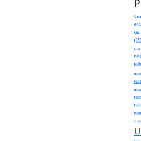
P
Car
Age
GB 
(2
citi
hai
(
poli
insu
Na
insu
Poli
rudr
heal
citi
U