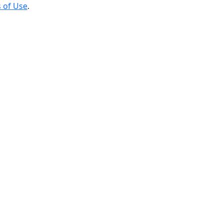
 of Use
.