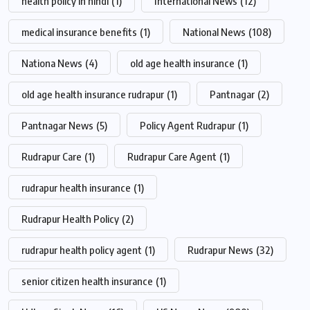
health policy in hindi
(1)
International News
(12)
medical insurance benefits
(1)
National News
(108)
Nationa News
(4)
old age health insurance
(1)
old age health insurance rudrapur
(1)
Pantnagar
(2)
Pantnagar News
(5)
Policy Agent Rudrapur
(1)
Rudrapur Care
(1)
Rudrapur Care Agent
(1)
rudrapur health insurance
(1)
Rudrapur Health Policy
(2)
rudrapur health policy agent
(1)
Rudrapur News
(32)
senior citizen health insurance
(1)