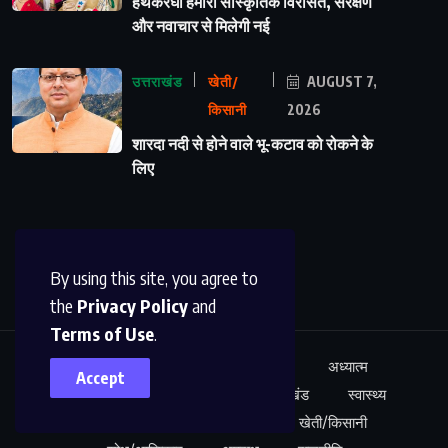
हथकरघा हमारी सांस्कृतिक विरासत, संरक्षण
और नवाचार से मिलेगी नई
उत्तराखंड
खेती/
AUGUST 7,
किसानी
2026
शारदा नदी से होने वाले भू-कटाव को रोकने के
लिए
By using this site, you agree to
the
Privacy Policy
and
Terms of Use
.
ऊधम सिंह नगर
अंतर्राष्ट्रीय
शिक्षा
अध्यात्म
Accept
कारोबार
अपराध
साहित्य
उत्तराखंड
स्वास्थ्य
नेशनल न्यूज़
खेल
मनोरंजन
खेती/किसानी