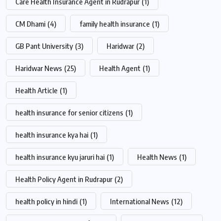
Care Health Insurance Agent in Rudrapur
(1)
CM Dhami
(4)
family health insurance
(1)
GB Pant University
(3)
Haridwar
(2)
Haridwar News
(25)
Health Agent
(1)
Health Article
(1)
health insurance for senior citizens
(1)
health insurance kya hai
(1)
health insurance kyu jaruri hai
(1)
Health News
(1)
Health Policy Agent in Rudrapur
(2)
health policy in hindi
(1)
International News
(12)