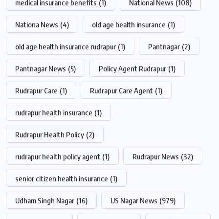
medical insurance benefits
(1)
National News
(108)
Nationa News
(4)
old age health insurance
(1)
old age health insurance rudrapur
(1)
Pantnagar
(2)
Pantnagar News
(5)
Policy Agent Rudrapur
(1)
Rudrapur Care
(1)
Rudrapur Care Agent
(1)
rudrapur health insurance
(1)
Rudrapur Health Policy
(2)
rudrapur health policy agent
(1)
Rudrapur News
(32)
senior citizen health insurance
(1)
Udham Singh Nagar
(16)
US Nagar News
(979)