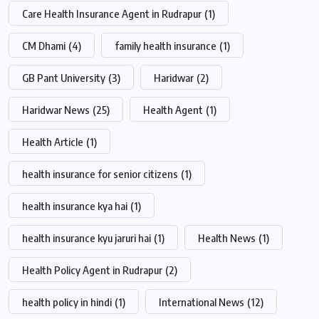
Care Health Insurance Agent in Rudrapur
(1)
CM Dhami
(4)
family health insurance
(1)
GB Pant University
(3)
Haridwar
(2)
Haridwar News
(25)
Health Agent
(1)
Health Article
(1)
health insurance for senior citizens
(1)
health insurance kya hai
(1)
health insurance kyu jaruri hai
(1)
Health News
(1)
Health Policy Agent in Rudrapur
(2)
health policy in hindi
(1)
International News
(12)