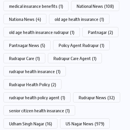
medical insurance benefits
(1)
National News
(108)
Nationa News
(4)
old age health insurance
(1)
old age health insurance rudrapur
(1)
Pantnagar
(2)
Pantnagar News
(5)
Policy Agent Rudrapur
(1)
Rudrapur Care
(1)
Rudrapur Care Agent
(1)
rudrapur health insurance
(1)
Rudrapur Health Policy
(2)
rudrapur health policy agent
(1)
Rudrapur News
(32)
senior citizen health insurance
(1)
Udham Singh Nagar
(16)
US Nagar News
(979)