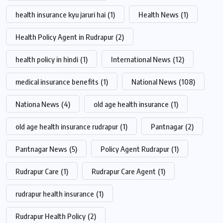
health insurance kyu jaruri hai
(1)
Health News
(1)
Health Policy Agent in Rudrapur
(2)
health policy in hindi
(1)
International News
(12)
medical insurance benefits
(1)
National News
(108)
Nationa News
(4)
old age health insurance
(1)
old age health insurance rudrapur
(1)
Pantnagar
(2)
Pantnagar News
(5)
Policy Agent Rudrapur
(1)
Rudrapur Care
(1)
Rudrapur Care Agent
(1)
rudrapur health insurance
(1)
Rudrapur Health Policy
(2)