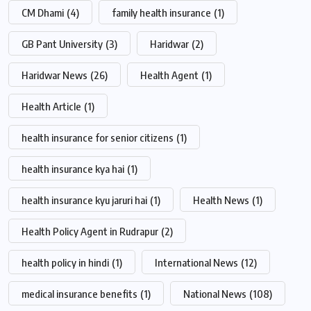
CM Dhami
(4)
family health insurance
(1)
GB Pant University
(3)
Haridwar
(2)
Haridwar News
(26)
Health Agent
(1)
Health Article
(1)
health insurance for senior citizens
(1)
health insurance kya hai
(1)
health insurance kyu jaruri hai
(1)
Health News
(1)
Health Policy Agent in Rudrapur
(2)
health policy in hindi
(1)
International News
(12)
medical insurance benefits
(1)
National News
(108)