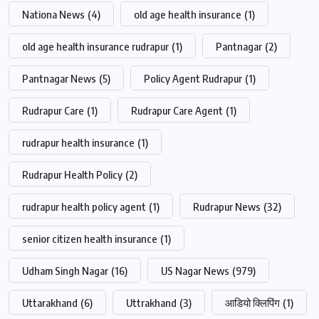
Nationa News
(4)
old age health insurance
(1)
old age health insurance rudrapur
(1)
Pantnagar
(2)
Pantnagar News
(5)
Policy Agent Rudrapur
(1)
Rudrapur Care
(1)
Rudrapur Care Agent
(1)
rudrapur health insurance
(1)
Rudrapur Health Policy
(2)
rudrapur health policy agent
(1)
Rudrapur News
(32)
senior citizen health insurance
(1)
Udham Singh Nagar
(16)
US Nagar News
(979)
Uttarakhand
(6)
Uttrakhand
(3)
आडियो क्लिपिंग
(1)