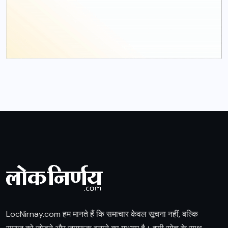
LocNirnay.com हम मानते हैं कि समाचार केवल सूचना नहीं, बल्कि