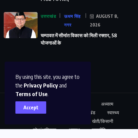
उत्तराखंड
ऊधम सिंह
AUGUST 8,
नगर
2026
चम्पावत में सीमांत विकास को मिली रफ्तार, 58
योजनाओं के
By using this site, you agree to
the
Privacy Policy
and
Terms of Use
.
ऊधम सिंह नगर
अंतर्राष्ट्रीय
शिक्षा
अध्यात्म
Accept
कारोबार
अपराध
साहित्य
उत्तराखंड
स्वास्थ्य
नेशनल न्यूज़
खेल
मनोरंजन
खेती/किसानी
शोध/आविष्कार
अपराध
राजनीति