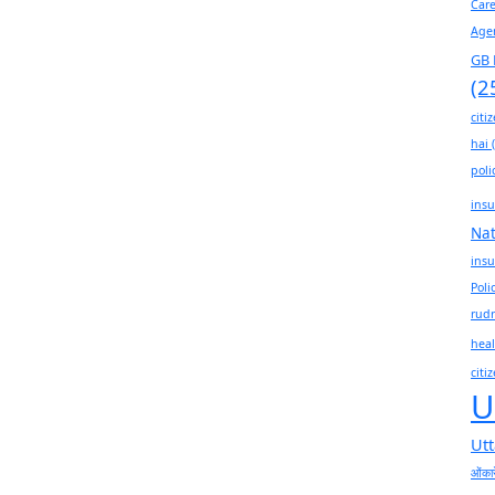
Car
Age
GB 
(2
citi
hai
(
poli
insu
Na
insu
Poli
rudr
heal
citi
U
Ut
ओंकार