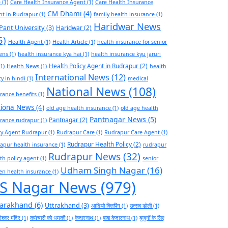
e
(1)
Care Health Insurance Agent
(1)
Care Health Insurance
CM Dhami
(4)
nt in Rudrapur
(1)
family health insurance
(1)
Haridwar News
Pant University
(3)
Haridwar
(2)
5)
Health Agent
(1)
Health Article
(1)
health insurance for senior
zens
(1)
health insurance kya hai
(1)
health insurance kyu jaruri
Health Policy Agent in Rudrapur
(2)
1)
Health News
(1)
health
International News
(12)
cy in hindi
(1)
medical
National News
(108)
rance benefits
(1)
tiona News
(4)
old age health insurance
(1)
old age health
Pantnagar News
(5)
Pantnagar
(2)
rance rudrapur
(1)
cy Agent Rudrapur
(1)
Rudrapur Care
(1)
Rudrapur Care Agent
(1)
Rudrapur Health Policy
(2)
apur health insurance
(1)
rudrapur
Rudrapur News
(32)
th policy agent
(1)
senior
Udham Singh Nagar
(16)
zen health insurance
(1)
S Nagar News
(979)
tarakhand
(6)
Uttrakhand
(3)
आडियो क्लिपिंग
(1)
उत्सव डोली
(1)
ेश्वर मंदिर
(1)
कर्मचारी को धमकी
(1)
केदारनाथ
(1)
बाबा केदारनाथ
(1)
बुज़ुर्गों के लिए