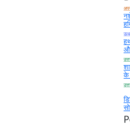
अप
नश
हथ
ऊधम
हथ
और
उत्
शा
के
उत्
डि
स
P