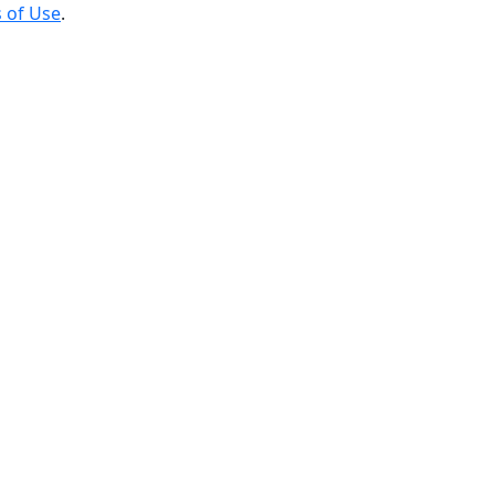
 of Use
.