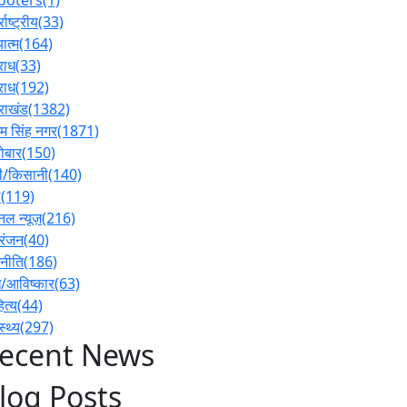
्राष्ट्रीय
(33)
ात्म
(164)
राध
(33)
राध
(192)
तराखंड
(1382)
 सिंह नगर
(1871)
ोबार
(150)
ी/किसानी
(140)
ल
(119)
नल न्यूज़
(216)
रंजन
(40)
नीति
(186)
/आविष्कार
(63)
ित्य
(44)
स्थ्य
(297)
ecent News
log Posts