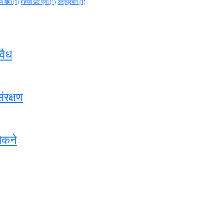
थ्य बीमा
(1)
महापर्व छठ पूजा
(1)
रुद्रप्रयाग
(1)
वैध
ंरक्षण
ोकने