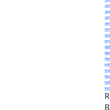
अंतर
अध्य
अप
अप
उत्
ऊधम
कार
खेत
खे
नेश
मनो
राज
शोध
साह
स्वा
R
B