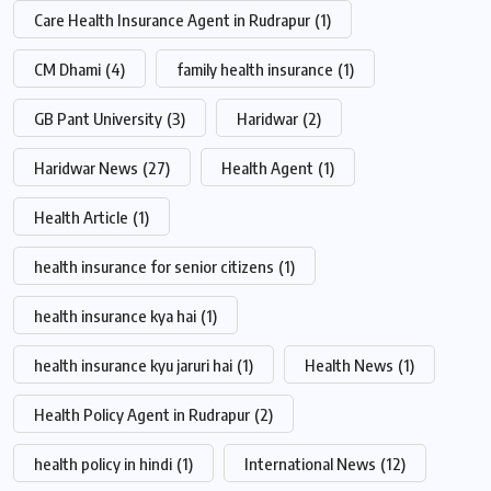
Care Health Insurance Agent in Rudrapur
(1)
CM Dhami
(4)
family health insurance
(1)
GB Pant University
(3)
Haridwar
(2)
Haridwar News
(27)
Health Agent
(1)
Health Article
(1)
health insurance for senior citizens
(1)
health insurance kya hai
(1)
health insurance kyu jaruri hai
(1)
Health News
(1)
Health Policy Agent in Rudrapur
(2)
health policy in hindi
(1)
International News
(12)