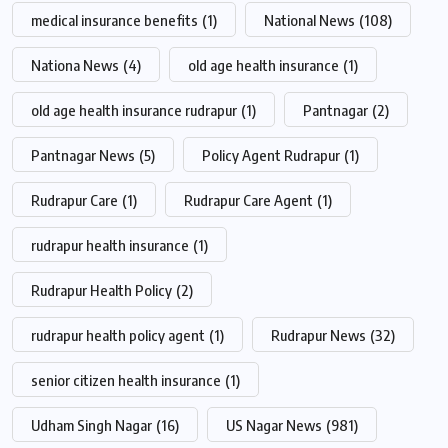
medical insurance benefits
(1)
National News
(108)
Nationa News
(4)
old age health insurance
(1)
old age health insurance rudrapur
(1)
Pantnagar
(2)
Pantnagar News
(5)
Policy Agent Rudrapur
(1)
Rudrapur Care
(1)
Rudrapur Care Agent
(1)
rudrapur health insurance
(1)
Rudrapur Health Policy
(2)
rudrapur health policy agent
(1)
Rudrapur News
(32)
senior citizen health insurance
(1)
Udham Singh Nagar
(16)
US Nagar News
(981)