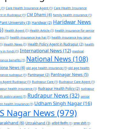
e
(1)
Care Health Insurance Agent
(1)
Care Health Insurance
CM Dhami
(4)
nt in Rudrapur
(1)
family health insurance
(1)
Haridwar News
Pant University
(3)
Haridwar
(2)
5)
Health Agent
(1)
Health Article
(1)
health insurance for senior
zens
(1)
health insurance kya hai
(1)
health insurance kyu jaruri
Health Policy Agent in Rudrapur
(2)
1)
Health News
(1)
health
International News
(12)
cy in hindi
(1)
medical
National News
(108)
rance benefits
(1)
tiona News
(4)
old age health insurance
(1)
old age health
Pantnagar News
(5)
Pantnagar
(2)
rance rudrapur
(1)
cy Agent Rudrapur
(1)
Rudrapur Care
(1)
Rudrapur Care Agent
(1)
Rudrapur Health Policy
(2)
apur health insurance
(1)
rudrapur
Rudrapur News
(32)
th policy agent
(1)
senior
Udham Singh Nagar
(16)
zen health insurance
(1)
S Nagar News
(979)
tarakhand
(6)
Uttrakhand
(3)
आडियो क्लिपिंग
(1)
उत्सव डोली
(1)