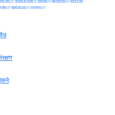
ेश्वर मंदिर
(1)
कर्मचारी को धमकी
(1)
केदारनाथ
(1)
बाबा केदारनाथ
(1)
बुज़ुर्गों के लिए
थ्य बीमा
(1)
महापर्व छठ पूजा
(1)
रुद्रप्रयाग
(1)
वैध
ंरक्षण
ोकने