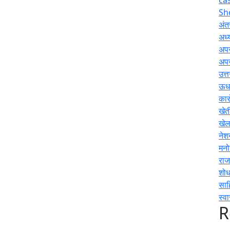
Sh
अंतर
अध्य
अप
अप
उत्
ऊधम
कार
खेत
खे
नेश
मनो
राज
शोध
साह
स्वा
R