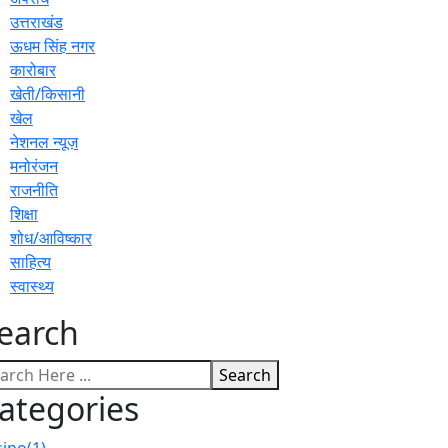
उत्तराखंड
ऊधम सिंह नगर
कारोबार
खेती/किसानी
खेल
नेशनल न्यूज़
मनोरंजन
राजनीति
शिक्षा
शोध/आविष्कार
साहित्य
स्वास्थ्य
earch
Search
ategories
sino
(1)