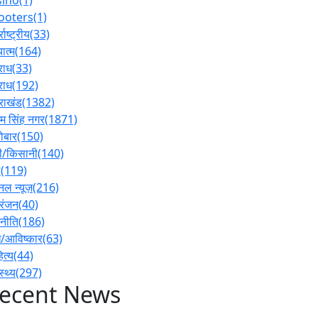
ooters
(1)
्राष्ट्रीय
(33)
ात्म
(164)
राध
(33)
राध
(192)
तराखंड
(1382)
 सिंह नगर
(1871)
ोबार
(150)
ी/किसानी
(140)
ल
(119)
नल न्यूज़
(216)
रंजन
(40)
नीति
(186)
/आविष्कार
(63)
ित्य
(44)
स्थ्य
(297)
ecent News