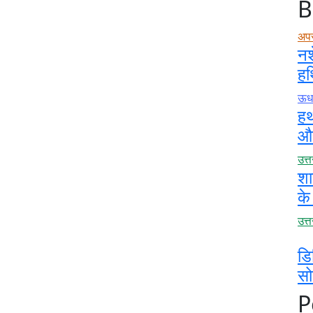
B
अप
नश
हथ
ऊधम
हथ
और
उत्
शा
के
उत्
डि
स
P