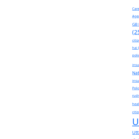
Car
Age
GB 
(2
citi
hai
(
poli
insu
Na
insu
Poli
rudr
heal
citi
U
Ut