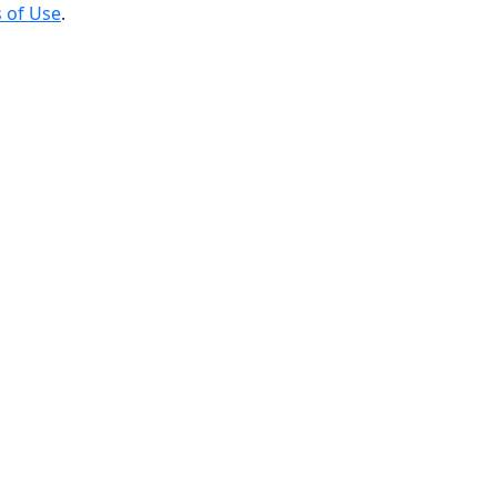
 of Use
.