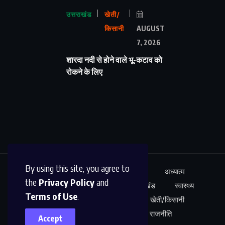
उत्तराखंड
खेती/
किसानी
AUGUST
7, 2026
शारदा नदी से होने वाले भू-कटाव को
रोकने के लिए
By using this site, you agree to
ऊधम सिंह नगर
अंतर्राष्ट्रीय
शिक्षा
अध्यात्म
the
Privacy Policy
and
कारोबार
अपराध
साहित्य
उत्तराखंड
स्वास्थ्य
Terms of Use
.
नेशनल न्यूज़
खेल
मनोरंजन
खेती/किसानी
शोध/आविष्कार
अपराध
राजनीति
Accept