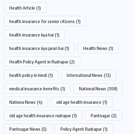
Health Article
(1)
health insurance for senior citizens
(1)
health insurance kya hai
(1)
health insurance kyu jaruri hai
(1)
Health News
(1)
Health Policy Agent in Rudrapur
(2)
health policy in hindi
(1)
International News
(12)
medical insurance benefits
(1)
National News
(108)
Nationa News
(4)
old age health insurance
(1)
old age health insurance rudrapur
(1)
Pantnagar
(2)
Pantnagar News
(5)
Policy Agent Rudrapur
(1)