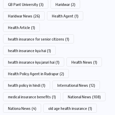
GB Pant University
(3)
Haridwar
(2)
Haridwar News
(26)
Health Agent
(1)
Health Article
(1)
health insurance for senior citizens
(1)
health insurance kya hai
(1)
health insurance kyu jaruri hai
(1)
Health News
(1)
Health Policy Agent in Rudrapur
(2)
health policy in hindi
(1)
International News
(12)
medical insurance benefits
(1)
National News
(108)
Nationa News
(4)
old age health insurance
(1)