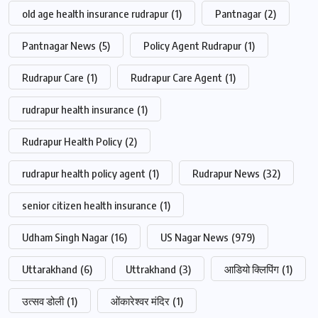
old age health insurance rudrapur
(1)
Pantnagar
(2)
Pantnagar News
(5)
Policy Agent Rudrapur
(1)
Rudrapur Care
(1)
Rudrapur Care Agent
(1)
rudrapur health insurance
(1)
Rudrapur Health Policy
(2)
rudrapur health policy agent
(1)
Rudrapur News
(32)
senior citizen health insurance
(1)
Udham Singh Nagar
(16)
US Nagar News
(979)
Uttarakhand
(6)
Uttrakhand
(3)
आडियो क्लिपिंग
(1)
उत्सव डोली
(1)
ओंकारेश्वर मंदिर
(1)