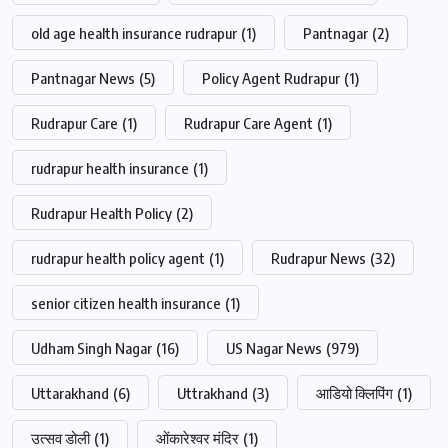
old age health insurance rudrapur
(1)
Pantnagar
(2)
Pantnagar News
(5)
Policy Agent Rudrapur
(1)
Rudrapur Care
(1)
Rudrapur Care Agent
(1)
rudrapur health insurance
(1)
Rudrapur Health Policy
(2)
rudrapur health policy agent
(1)
Rudrapur News
(32)
senior citizen health insurance
(1)
Udham Singh Nagar
(16)
US Nagar News
(979)
Uttarakhand
(6)
Uttrakhand
(3)
आडियो क्लिपिंग
(1)
उत्सव डोली
(1)
ओंकारेश्वर मंदिर
(1)