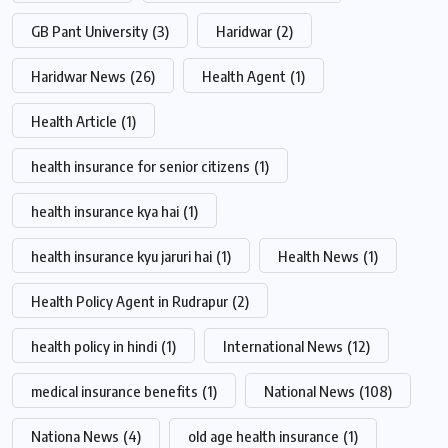
GB Pant University
(3)
Haridwar
(2)
Haridwar News
(26)
Health Agent
(1)
Health Article
(1)
health insurance for senior citizens
(1)
health insurance kya hai
(1)
health insurance kyu jaruri hai
(1)
Health News
(1)
Health Policy Agent in Rudrapur
(2)
health policy in hindi
(1)
International News
(12)
medical insurance benefits
(1)
National News
(108)
Nationa News
(4)
old age health insurance
(1)